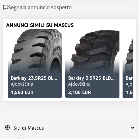
Segnala annuncio sospetto
ANNUNCI SIMILI SU MASCUS
Barkley 23.5R25 BLB01 185B 201A2
Barkley 3.5R25 BLB07S+ 201A2 L5
Ajdovščina
Ajdovščina
Ajdov
1,550 EUR
2,100 EUR
1,600
Siti di Mascus