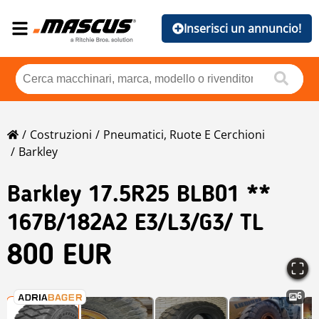
Inserisci un annuncio!
Costruzioni
Pneumatici, Ruote E Cerchioni
Barkley
Barkley
17.5R25 BLB01 **
167B/182A2 E3/L3/G3/ TL
800 EUR
6