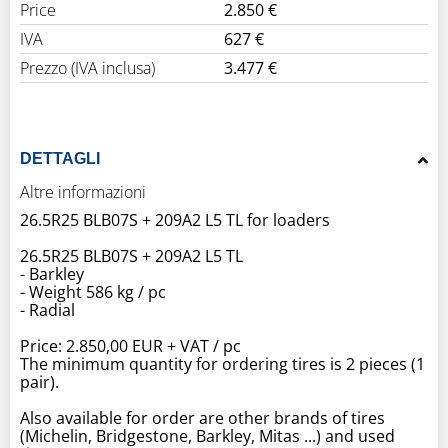
Price
2.850 €
IVA
627 €
Prezzo (IVA inclusa)
3.477 €
DETTAGLI
Altre informazioni
26.5R25 BLB07S + 209A2 L5 TL for loaders
26.5R25 BLB07S + 209A2 L5 TL
- Barkley
- Weight 586 kg / pc
- Radial
Price: 2.850,00 EUR + VAT / pc
The minimum quantity for ordering tires is 2 pieces (1
pair).
Also available for order are other brands of tires
(Michelin, Bridgestone, Barkley, Mitas ...) and used