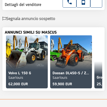
Dettagli del venditore
Segnala annuncio sospetto
ANNUNCI SIMILI SU MASCUS
Volvo L 150 G
Doosan DL450-5 / ZSA / AC / Kamera
Saarlouis
Saarlouis
62,000 EUR
59,900 EUR
25,90