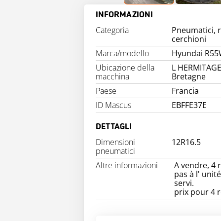
INFORMAZIONI
Categoria
Pneumatici, 
cerchioni
Marca/modello
Hyundai R55
Ubicazione della
L HERMITAGE
macchina
Bretagne
Paese
Francia
ID Mascus
EBFFE37E
DETTAGLI
Dimensioni
12R16.5
pneumatici
Altre informazioni
A vendre, 4 
pas à l' uni
servi.
prix pour 4 