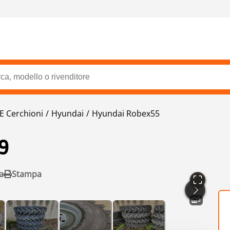
E Cerchioni
Hyundai
Hyundai Robex55
9
a
Stampa
5