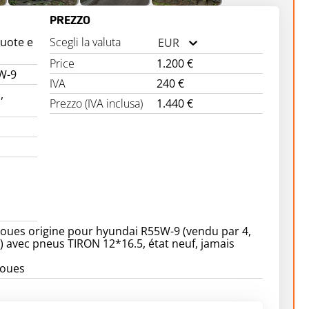
PREZZO
ruote e
Scegli la valuta
EUR
Price
1.200 €
W-9
IVA
240 €
,
Prezzo (IVA inclusa)
1.440 €
roues origine pour hyundai R55W-9 (vendu par 4,
té) avec pneus TIRON 12*16.5, état neuf, jamais
roues