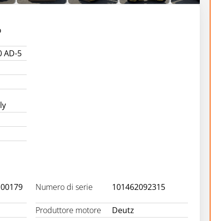
o
 AD-5
ly
G00179
Numero di serie
101462092315
Produttore motore
Deutz