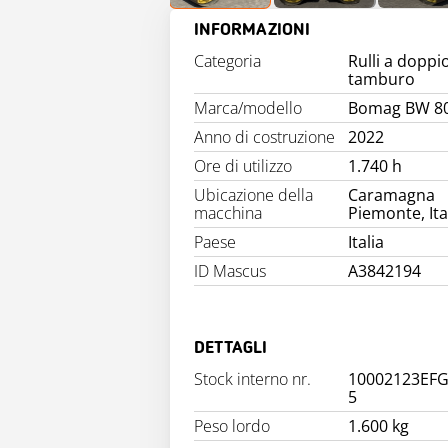
INFORMAZIONI
Categoria
Rulli a doppi
tamburo
Marca/modello
Bomag BW 80
Anno di costruzione
2022
Ore di utilizzo
1.740 h
Ubicazione della
Caramagna
macchina
Piemonte, Ita
Paese
Italia
ID Mascus
A3842194
DETTAGLI
Stock interno nr.
10002123EF
5
Peso lordo
1.600 kg