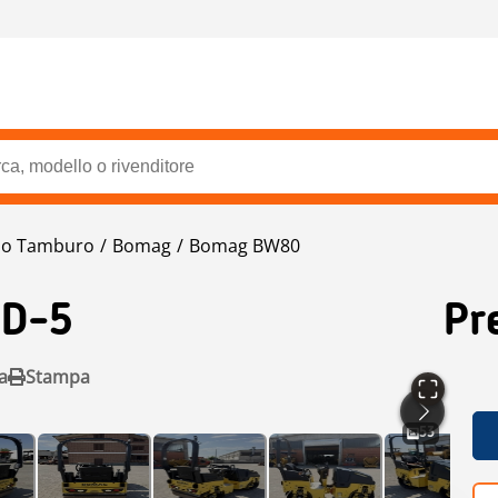
pio Tamburo
Bomag
Bomag BW80
AD-5
Pr
a
Stampa
53