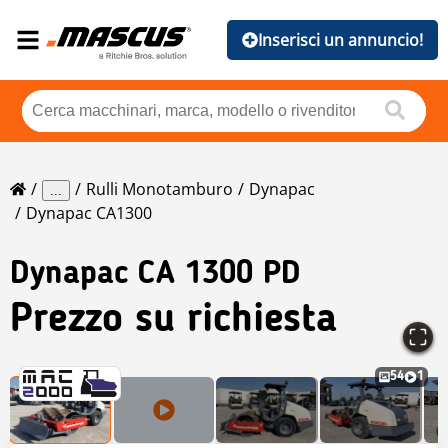
Inserisci un annuncio!
Rulli Monotamburo
Dynapac
...
Dynapac CA1300
Dynapac
CA 1300 PD
Prezzo su richiesta
54
1