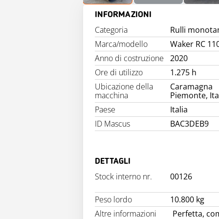
INFORMAZIONI
Categoria
Rulli monot
Marca/modello
Waker RC 11
Anno di costruzione
2020
Ore di utilizzo
1.275 h
Ubicazione della
Caramagna
macchina
Piemonte, Ita
Paese
Italia
ID Mascus
BAC3DEB9
DETTAGLI
Stock interno nr.
00126
Peso lordo
10.800 kg
Altre informazioni
Perfetta, co