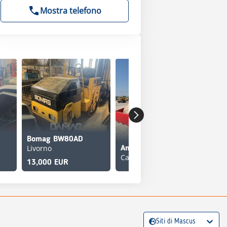
Mostra telefono
Bomag BW80AD
Livorno
Ammann ASC150D Smooth Drum Compactor
Caorso
Dyn
13,000 EUR
Siti di Mascus