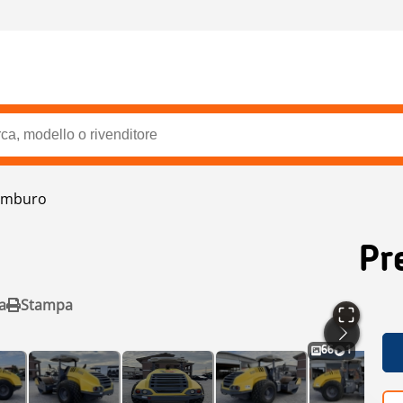
tamburo
Pr
a
Stampa
66
1