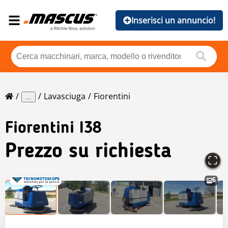
Inserisci un annuncio!
Lavasciuga
Fiorentini
...
Fiorentini
I38
Prezzo su richiesta
6