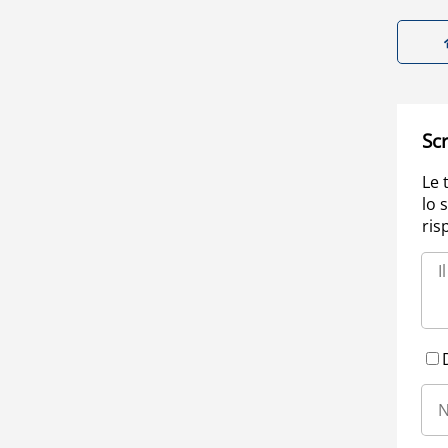
Scr
Le 
lo 
ris