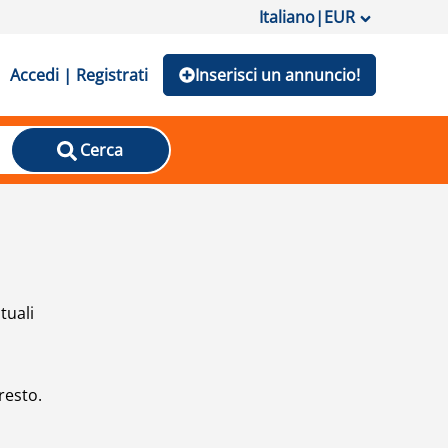
Italiano
|
EUR
Accedi | Registrati
Inserisci un annuncio!
Cerca
tuali
resto.