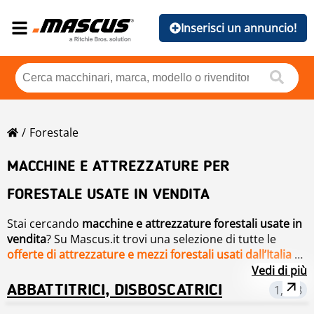
Inserisci un annuncio!
Forestale
MACCHINE E ATTREZZATURE PER
FORESTALE USATE IN VENDITA
Stai cercando
macchine e attrezzature forestali usate in
vendita
? Su Mascus.it trovi una selezione di tutte le
offerte di attrezzature e mezzi forestali usati dall’Italia
e
dall’estero.
Ecco una selezione di tutte le offerte di
macchine
Vedi di più
forestali usate in vendita su Mascus
:
ABBATTITRICI, DISBOSCATRICI
1,788
Lavorazione del legno, taglio e riciclaggio