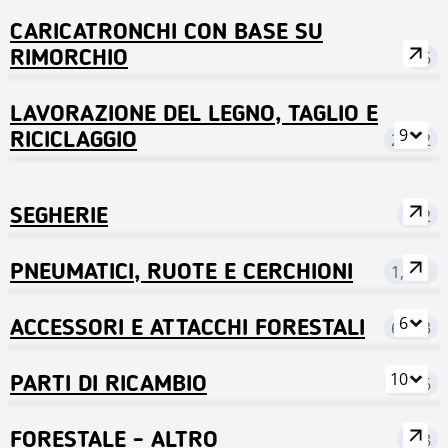
CARICATRONCHI CON BASE SU
RIMORCHIO
76
LAVORAZIONE DEL LEGNO, TAGLIO E
9
RICICLAGGIO
2,822
SEGHERIE
282
PNEUMATICI, RUOTE E CERCHIONI
1,681
6
ACCESSORI E ATTACCHI FORESTALI
6,953
10
PARTI DI RICAMBIO
9,396
FORESTALE - ALTRO
688