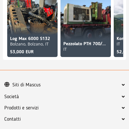
Log Max 6000 S132
Komat
Bolzano, Bolzano, IT
IT
Pezzolato PTH 700/660 M
IT
53,000 EUR
52,00
Siti di Mascus
Società
Prodotti e servizi
Contatti