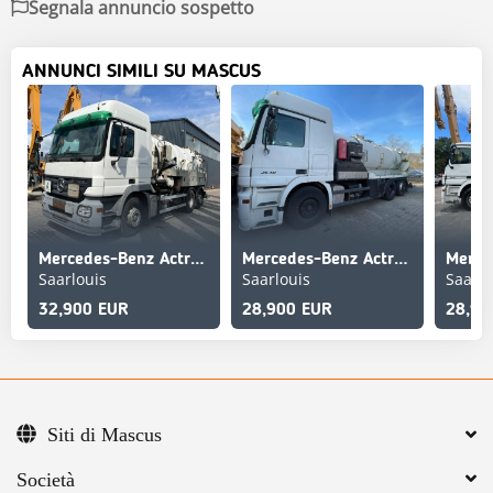
Segnala annuncio sospetto
ANNUNCI SIMILI SU MASCUS
Mercedes-Benz Actros 2541 L
Mercedes-Benz Actros 2541
Saarlouis
Saarlouis
Saarlo
32,900 EUR
28,900 EUR
28,90
Siti di Mascus
Società