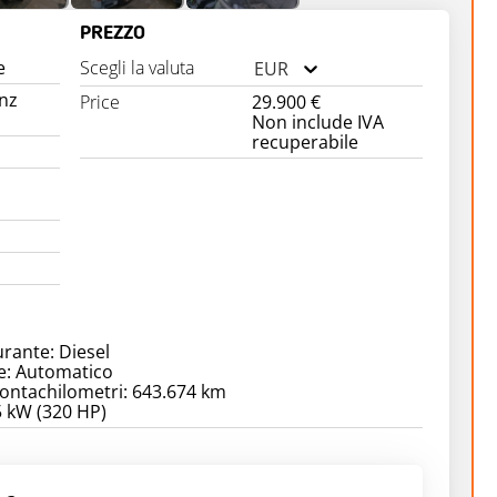
PREZZO
e
Scegli la valuta
EUR
nz
Price
29.900 €
Non include IVA
recuperabile
urante: Diesel
e: Automatico
contachilometri: 643.674 km
5 kW (320 HP)