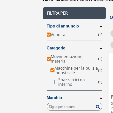
FILTRA PER
O
Tipo di annuncio
Vendita
Categorie
Movimentazione
materiali
Macchine per la pulizia
industriale
Spazzatrici da
interno
Marchio
S
2
H