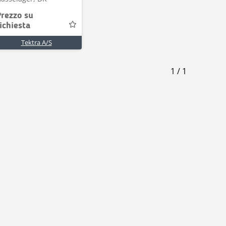
Prezzo su
ichiesta
Tektra A/S
1
/
1