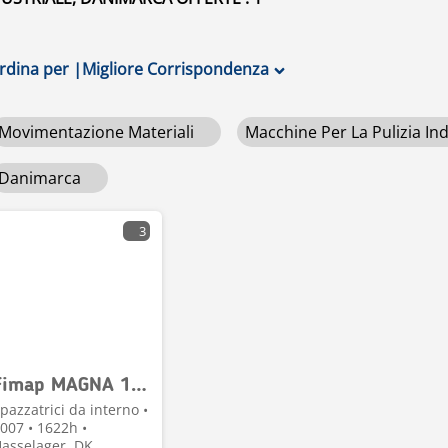
rdina per
|
Migliore Corrispondenza
Movimentazione Materiali
Macchine Per La Pulizia In
Danimarca
3
Fimap MAGNA 1300
pazzatrici da interno •
007 • 1622h •
asselager, DK