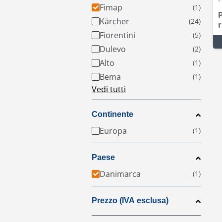
Fimap
Kärcher
r
Fiorentini
Dulevo
Alto
Bema
Vedi tutti
Continente
Europa
Paese
Danimarca
Prezzo (IVA esclusa)