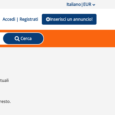
Italiano
|
EUR
Accedi | Registrati
Inserisci un annuncio!
Cerca
tuali
resto.