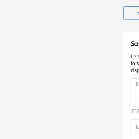
Scr
Le 
lo 
ris