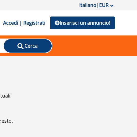
Italiano
|
EUR
Accedi | Registrati
Inserisci un annuncio!
Cerca
tuali
resto.