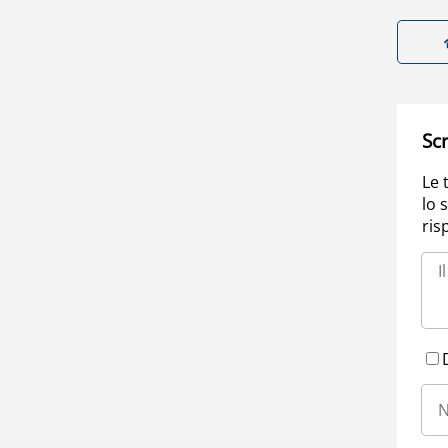
Scr
Le 
lo 
ris