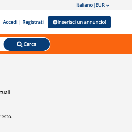
Italiano
|
EUR
Accedi | Registrati
Inserisci un annuncio!
Cerca
tuali
resto.