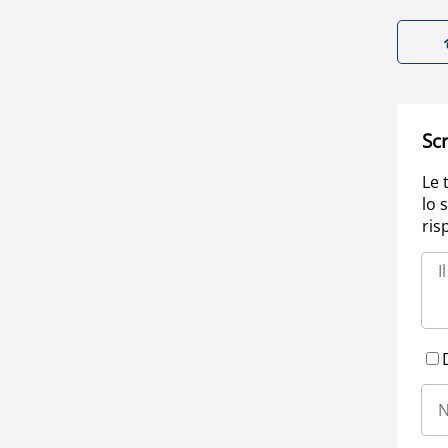
Scr
Le 
lo 
ris