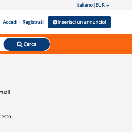
Italiano
|
EUR
Accedi | Registrati
Inserisci un annuncio!
Cerca
tuali
resto.