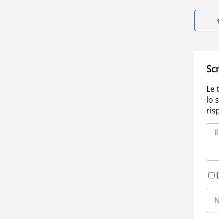
Scr
Le 
lo 
ris