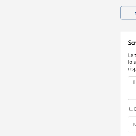
Scr
Le 
lo 
ris