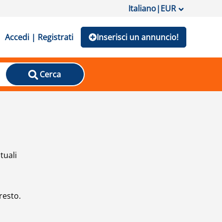
Italiano
|
EUR
Accedi | Registrati
Inserisci un annuncio!
Cerca
tuali
resto.