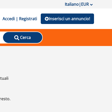
Italiano
|
EUR
Accedi | Registrati
Inserisci un annuncio!
Cerca
tuali
resto.