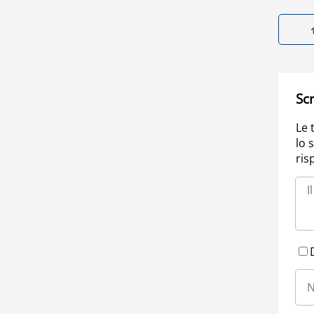
Scr
Le 
lo 
ris