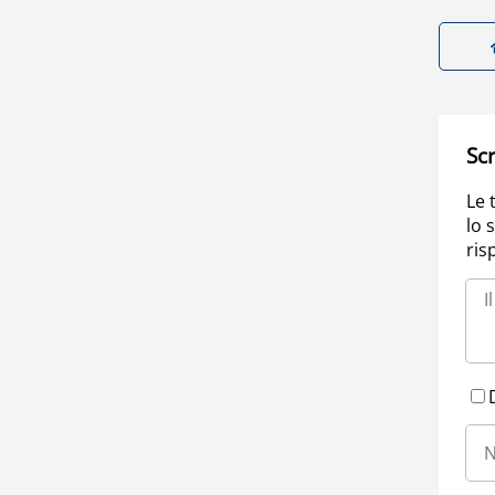
Scr
Le 
lo 
ris