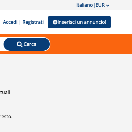
Italiano
|
EUR
Accedi | Registrati
Inserisci un annuncio!
Cerca
tuali
resto.