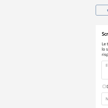
Scr
Le 
lo 
ris