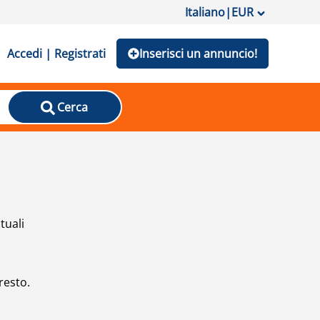
Italiano
|
EUR
Accedi | Registrati
Inserisci un annuncio!
Cerca
tuali
resto.