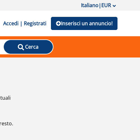
Italiano
|
EUR
Accedi | Registrati
Inserisci un annuncio!
Cerca
tuali
resto.