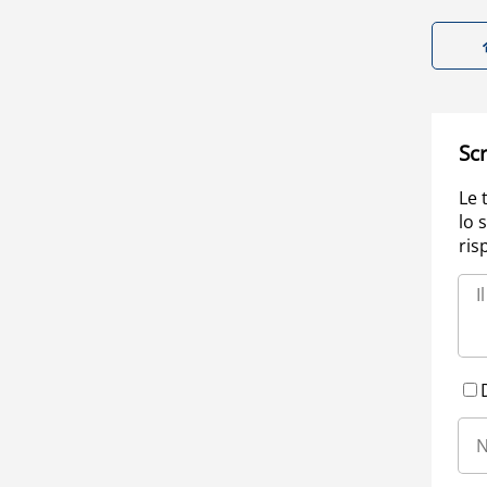
Scr
Le 
lo 
ris