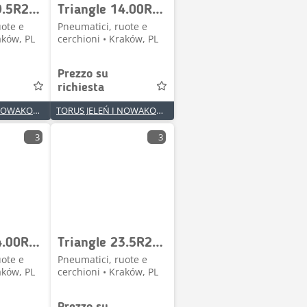
Triangle 29.5R25 TL559S+ ** L5R TL
Triangle 14.00R25 (385/95R25) TB576 *** 177F TL
uote e
Pneumatici, ruote e
aków, PL
cerchioni • Kraków, PL
Prezzo su
richiesta
TORUS JELEŃ I NOWAKOWSKI SPÓŁKA JAWNA
TORUS JELEŃ I NOWAKOWSKI SPÓŁKA JAWNA
3
3
Triangle 14.00R25 (385/95R25) TB586 *** 177F TL
Triangle 23.5R25 TL538S+ ** L5T TL
uote e
Pneumatici, ruote e
aków, PL
cerchioni • Kraków, PL