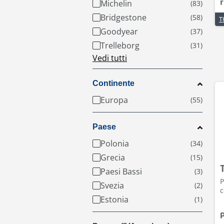
Michelin
r
Bridgestone
Goodyear
Trelleborg
Vedi tutti
Continente
Europa
Paese
Polonia
Grecia
Paesi Bassi
P
Svezia
c
Estonia