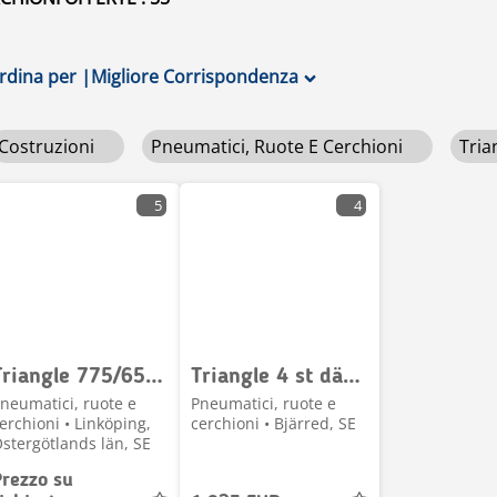
rdina per
|
Migliore Corrispondenza
Costruzioni
Pneumatici, Ruote E Cerchioni
Tria
5
4
Triangle 775/65R25 Volvo L180 L150
Triangle 4 st däck m fälg 20,5x25 till Volvo L90F
neumatici, ruote e
Pneumatici, ruote e
erchioni • Linköping,
cerchioni • Bjärred, SE
stergötlands län, SE
Prezzo su