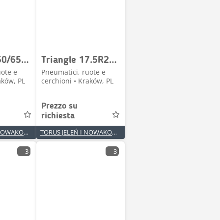
Triangle 750/65R25 TB598S ** E4 TL
Triangle 17.5R25 TB516 ** E3/L3 TL
uote e
Pneumatici, ruote e
aków, PL
cerchioni • Kraków, PL
Prezzo su
richiesta
TORUS JELEŃ I NOWAKOWSKI SPÓŁKA JAWNA
TORUS JELEŃ I NOWAKOWSKI SPÓŁKA JAWNA
3
3