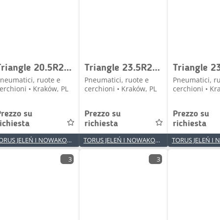
Triangle 20.5R25 TL538S+ ** L5T TL
Triangle 23.5R25 TB598S ** L4 TL
neumatici, ruote e
Pneumatici, ruote e
Pneumatici, r
erchioni • Kraków, PL
cerchioni • Kraków, PL
cerchioni • Kr
Prezzo su
Prezzo su
Prezzo su
ichiesta
richiesta
richiesta
TORUS JELEŃ I NOWAKOWSKI SPÓŁKA JAWNA
TORUS JELEŃ I NOWAKOWSKI SPÓŁKA JAWNA
3
3