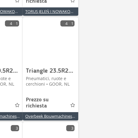
richiesta
TORUS JELEŃ I NOWAKOWSKI SPÓŁKA JAWNA
TORUS JELEŃ I NOWAKOWSKI SPÓŁKA JAWNA
4
1
4
1
Triangle 29.5R25 - Tyre/Reifen/Band
Triangle 23.5R25 - Tire/Reifen/Band
uote e
Pneumatici, ruote e
OOR, NL
cerchioni • GOOR, NL
Prezzo su
richiesta
Overbeek Bouwmachines BV
Overbeek Bouwmachines BV
3
3