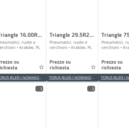
Triangle 16.00R25 (445/95R25) TB576 *** 177F TL
Triangle 29.5R25 TB516 ** E3 TL
neumatici, ruote e
Pneumatici, ruote e
Pneumatici, r
erchioni • Kraków, PL
cerchioni • Kraków, PL
cerchioni • Kr
Prezzo su
Prezzo su
Prezzo su
ichiesta
richiesta
richiesta
TORUS JELEŃ I NOWAKOWSKI SPÓŁKA JAWNA
TORUS JELEŃ I NOWAKOWSKI SPÓŁKA JAWNA
3
3