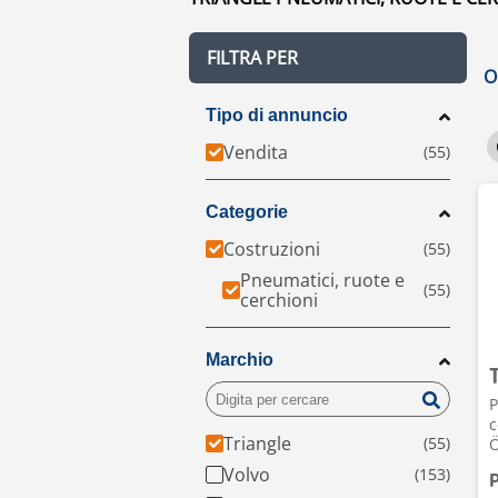
FILTRA PER
O
Tipo di annuncio
Vendita
Categorie
Costruzioni
Pneumatici, ruote e
cerchioni
Marchio
P
c
Triangle
Ö
Volvo