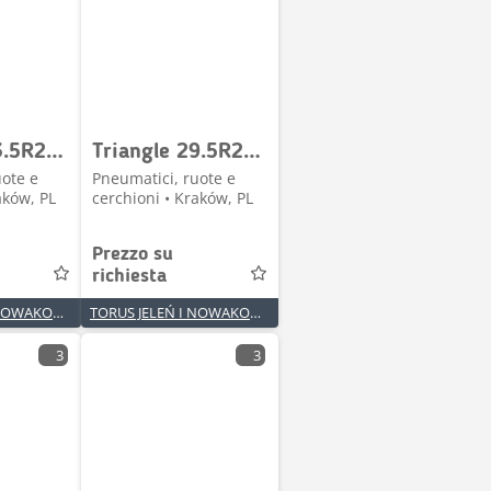
Triangle 23.5R25 TL559S+ ** L5R TL
Triangle 29.5R25 TB598S ** E4 TL
uote e
Pneumatici, ruote e
aków, PL
cerchioni • Kraków, PL
Prezzo su
richiesta
TORUS JELEŃ I NOWAKOWSKI SPÓŁKA JAWNA
TORUS JELEŃ I NOWAKOWSKI SPÓŁKA JAWNA
3
3