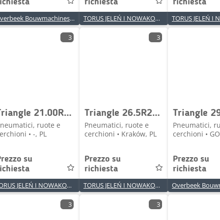
ichiesta
richiesta
richiesta
Overbeek Bouwmachines BV
TORUS JELEŃ I NOWAKOWSKI SPÓŁKA JAWNA
3
3
Triangle 21.00R35 TB526S ** E4 TL
Triangle 26.5R25 TB516 ** E3 TL
neumatici, ruote e
Pneumatici, ruote e
Pneumatici, r
erchioni • -, PL
cerchioni • Kraków, PL
cerchioni • G
Prezzo su
Prezzo su
Prezzo su
ichiesta
richiesta
richiesta
TORUS JELEŃ I NOWAKOWSKI SPÓŁKA JAWNA
TORUS JELEŃ I NOWAKOWSKI SPÓŁKA JAWNA
3
3