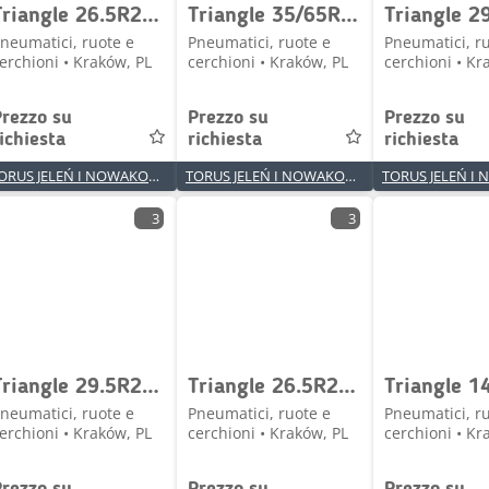
Triangle 26.5R25 TB598S ** L4 TL
Triangle 35/65R33 TL535S+ *** L5 TL
neumatici, ruote e
Pneumatici, ruote e
Pneumatici, r
erchioni • Kraków, PL
cerchioni • Kraków, PL
cerchioni • Kr
Prezzo su
Prezzo su
Prezzo su
ichiesta
richiesta
richiesta
TORUS JELEŃ I NOWAKOWSKI SPÓŁKA JAWNA
TORUS JELEŃ I NOWAKOWSKI SPÓŁKA JAWNA
3
3
Triangle 29.5R25 TL538S+ ** L5T TL
Triangle 26.5R25 TL559S+ ** L5R TL
neumatici, ruote e
Pneumatici, ruote e
Pneumatici, r
erchioni • Kraków, PL
cerchioni • Kraków, PL
cerchioni • Kr