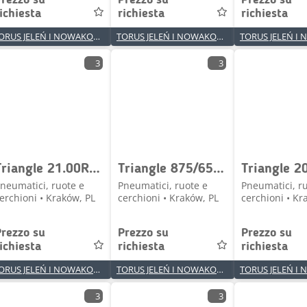
Prezzo su
Prezzo su
Prezzo su
ichiesta
richiesta
richiesta
TORUS JELEŃ I NOWAKOWSKI SPÓŁKA JAWNA
TORUS JELEŃ I NOWAKOWSKI SPÓŁKA JAWNA
3
3
Triangle 21.00R33 TB526S ** E4 TL
Triangle 875/65R29 TB598 ** L3/E3 TL
neumatici, ruote e
Pneumatici, ruote e
Pneumatici, r
erchioni • Kraków, PL
cerchioni • Kraków, PL
cerchioni • Kr
Prezzo su
Prezzo su
Prezzo su
ichiesta
richiesta
richiesta
TORUS JELEŃ I NOWAKOWSKI SPÓŁKA JAWNA
TORUS JELEŃ I NOWAKOWSKI SPÓŁKA JAWNA
3
3