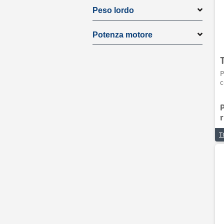
Peso lordo
Potenza motore
P
c
r