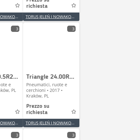
Prezzo su
richiesta
TORUS JELEŃ I NOWAKOWSKI SPÓŁKA JAWNA
TORUS JELEŃ I NOWAKOWSKI SPÓŁKA JAWNA
3
3
Triangle 20.5R25 TB516 ** E3/L3 TL
Triangle 24.00R35 TB526S ** E4 TL
uote e
Pneumatici, ruote e
aków, PL
cerchioni • 2017 •
Kraków, PL
Prezzo su
richiesta
TORUS JELEŃ I NOWAKOWSKI SPÓŁKA JAWNA
TORUS JELEŃ I NOWAKOWSKI SPÓŁKA JAWNA
3
3