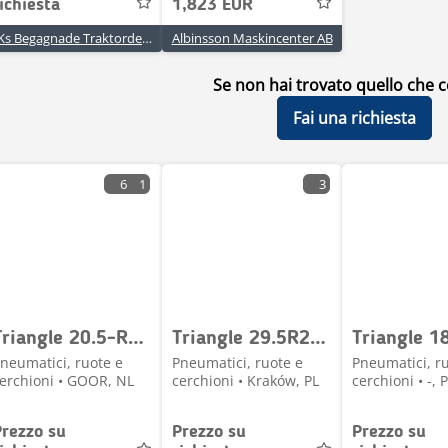
ichiesta
1,823 EUR
TKs Begagnade Traktordelar AB
Albinsson Maskincenter AB
Se non hai trovato quello che c
Fai una richiesta
6
1
3
Triangle 20.5-R25 - Tyre/Reifen/Band
Triangle 29.5R25 TB598S ** L4 TL
neumatici, ruote e
Pneumatici, ruote e
Pneumatici, r
erchioni • GOOR, NL
cerchioni • Kraków, PL
cerchioni • -, 
Prezzo su
Prezzo su
Prezzo su