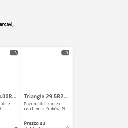
ercavi,
3
3
Triangle 18.00R33 TB526S ** E4 TL
Triangle 29.5R25 TB516 ** L3 TL
uote e
Pneumatici, ruote e
PL
cerchioni • Kraków, PL
Prezzo su