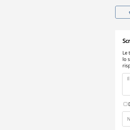
Scr
Le 
lo 
ris