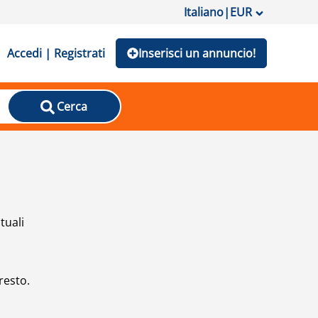
Italiano
|
EUR
Accedi | Registrati
Inserisci un annuncio!
Cerca
tuali
resto.