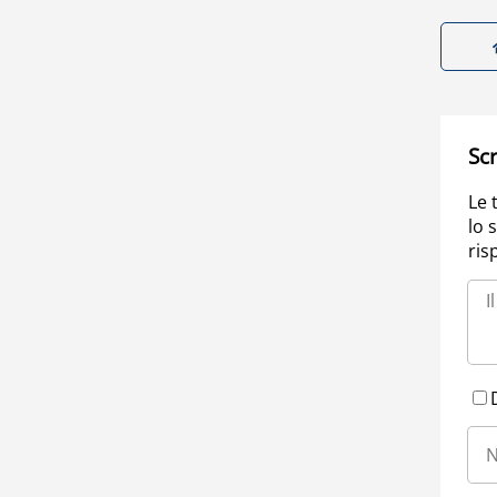
Scr
Le 
lo 
ris