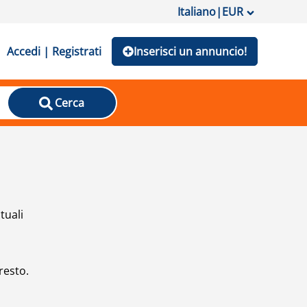
Italiano
|
EUR
Accedi | Registrati
Inserisci un annuncio!
Cerca
tuali
resto.